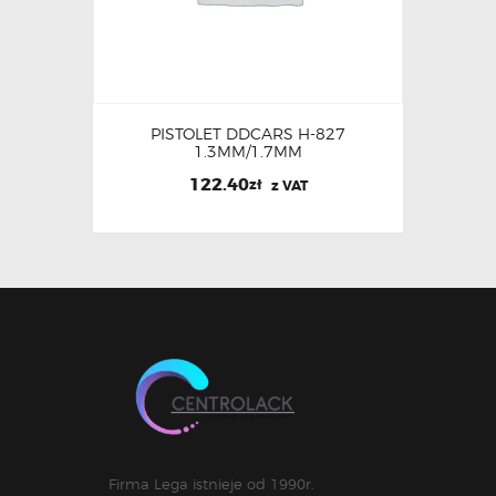
PISTOLET DDCARS H-827
1.3MM/1.7MM
122.40
zł
z VAT
Firma Lega istnieje od 1990r.