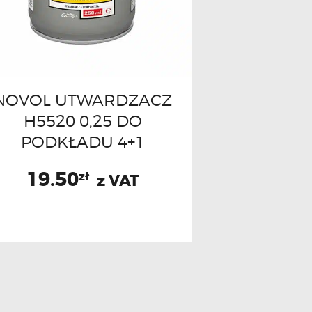
NOVOL UTWARDZACZ
H5520 0,25 DO
PODKŁADU 4+1
19.50
zł
z VAT