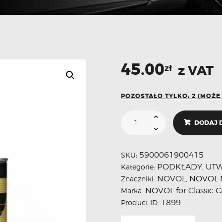
45.00
z VAT
zł
POZOSTAŁO TYLKO: 2 (MOŻ
DODAJ 
5900061900415
SKU:
PODKŁADY
UT
Kategorie:
,
NOVOL
NOVOL 
Znaczniki:
,
NOVOL for Classic C
Marka:
1899
Product ID: