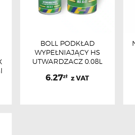
BOLL PODKŁAD
WYPEŁNIAJĄCY HS
UTWARDZACZ 0.08L
X
l
6.27
zł
z VAT