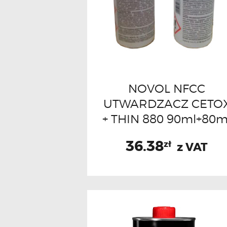
NOVOL NFCC
UTWARDZACZ CETO
+ THIN 880 90ml+80m
36.38
zł
z VAT