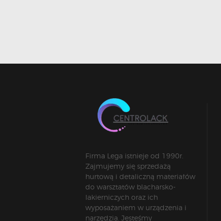
Firma Lega istnieje od 1990r.
Zajmujemy się sprzedażą
hurtową i detaliczną materiałów
do warsztatów blacharsko-
lakierniczych oraz ich
wyposażaniem w urządzenia i
narzędzia. Jesteśmy