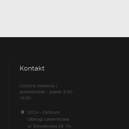
Kontakt
Godziny otwarcia: |
poniedziałek – piątek: 8:00-
16:00
LEGA – Centrum
Obsługi Lakiernictwa
ul. Elewatorska 29, 15-