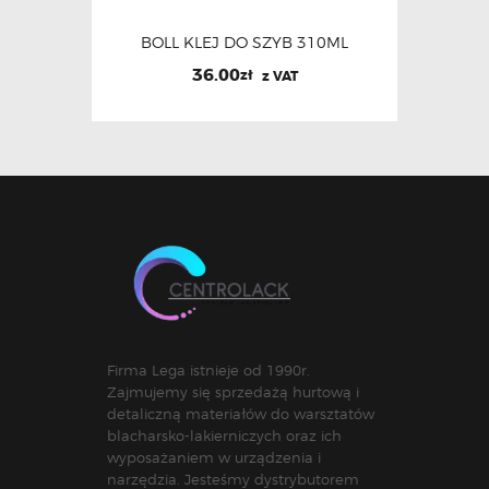
BOLL KLEJ DO SZYB 310ML
36.00
zł
z VAT
Firma Lega istnieje od 1990r.
Zajmujemy się sprzedażą hurtową i
detaliczną materiałów do warsztatów
blacharsko-lakierniczych oraz ich
wyposażaniem w urządzenia i
narzędzia. Jesteśmy dystrybutorem