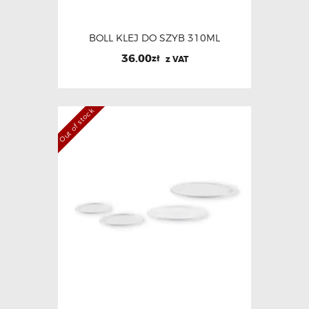
BOLL KLEJ DO SZYB 310ML
36.00
zł
z VAT
Out of stock