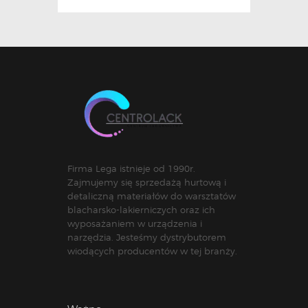
Firma Lega istnieje od 1990r.
Zajmujemy się sprzedażą hurtową i
detaliczną materiałów do warsztatów
blacharsko-lakierniczych oraz ich
wyposażaniem w urządzenia i
narzędzia. Jesteśmy dystrybutorem
wiodących producentów w tej branży.