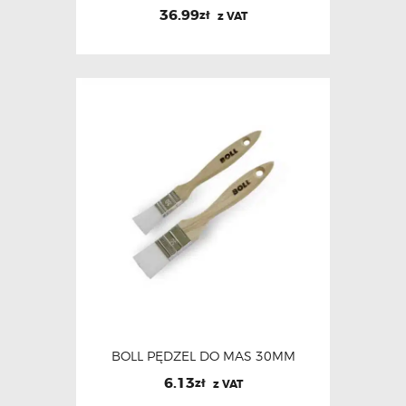
36.99
zł
z VAT
BOLL PĘDZEL DO MAS 30MM
6.13
zł
z VAT