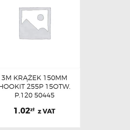
3M KRĄŻEK 150MM
HOOKIT 255P 15OTW.
P.120 50445
1.02
zł
z VAT