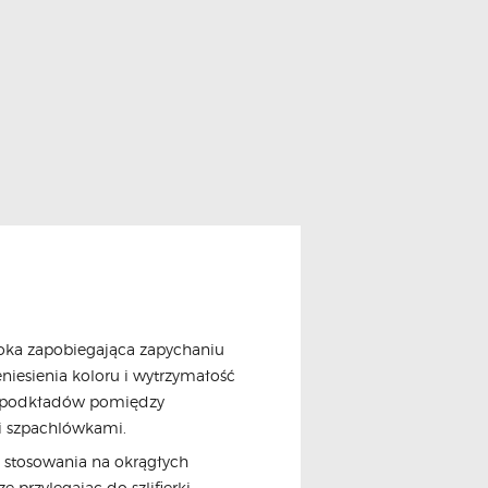
oka zapobiegająca zapychaniu
niesienia koloru i wytrzymałość
by, podkładów pomiędzy
mi szpachlówkami.
o stosowania na okrągłych
przylegając do szlifierki.