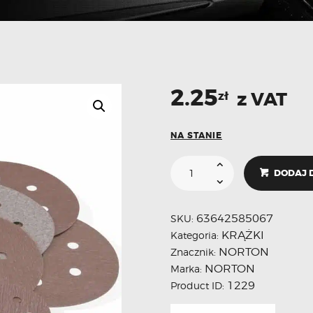
2.25
z VAT
zł
NA STANIE
DODAJ 
63642585067
SKU:
KRĄŻKI
Kategoria:
NORTON
Znacznik:
NORTON
Marka:
1229
Product ID: