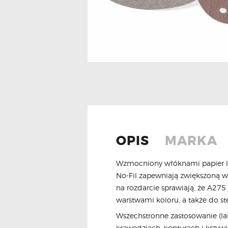
OPIS
MARKA
Wzmocniony włóknami papier la
No-Fil zapewniają zwiększoną wy
na rozdarcie sprawiają, że A27
warstwami koloru, a także do s
Wszechstronne zastosowanie (lak
krawędziach, konturach i krzywi