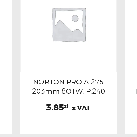
NORTON PRO A 275
0
203mm 8OTW. P.240
3.85
zł
z VAT