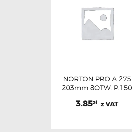
NORTON PRO A 275
203mm 8OTW. P.15
3.85
zł
z VAT