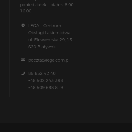
poniedziałek – piątek: 8:00-
16:00
LEGA – Centrum
Obsługi Lakiernictwa
ul. Elewatorska 29, 15-
620 Białystok
poczta@lega.com.pl
85 652 42 40
+48 502 243 398
+48 509 698 819