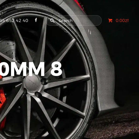
85 652 42 40
0.00zł
0MM 8