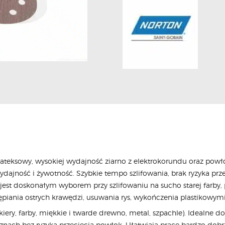
teksowy, wysokiej wydajność ziarno z elektrokorundu oraz powł
dajność i żywotność. Szybkie tempo szlifowania, brak ryzyka prze
5 jest doskonałym wyborem przy szlifowaniu na sucho starej far
tępiania ostrych krawędzi, usuwania rys, wykończenia plastikowy
iery, farby, miękkie i twarde drewno, metal, szpachle). Idealne d
znach bez ryzyka przecięcia powłok. Ułatwiają pracę bardzo dobrze 