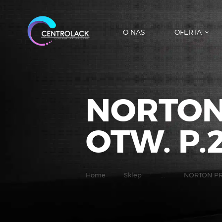
O NAS
OFERTA
NORTON
OTW. P.
Home
Sklep
...
NORTON PR