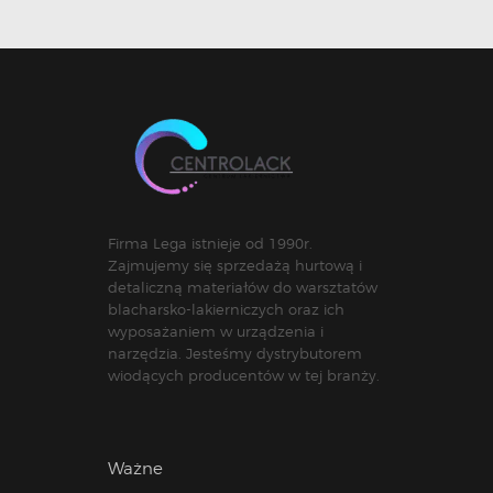
Firma Lega istnieje od 1990r.
Zajmujemy się sprzedażą hurtową i
detaliczną materiałów do warsztatów
blacharsko-lakierniczych oraz ich
wyposażaniem w urządzenia i
narzędzia. Jesteśmy dystrybutorem
wiodących producentów w tej branży.
Ważne