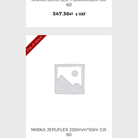
60
347.36
zł
z VAT
Out of stock
MIRKA JEPUFLEX 200mm*50m GR.
80