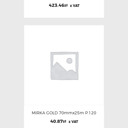
423.46
zł
z VAT
MIRKA GOLD 70mmx25m P.120
40.87
zł
z VAT