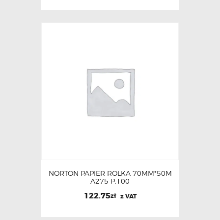
NORTON PAPIER ROLKA 70MM*50M
A275 P.100
122.75
zł
z VAT