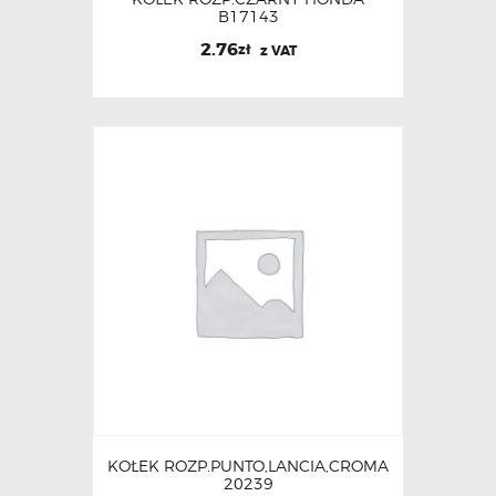
B17143
2.76
zł
z VAT
KOŁEK ROZP.PUNTO,LANCIA,CROMA
20239