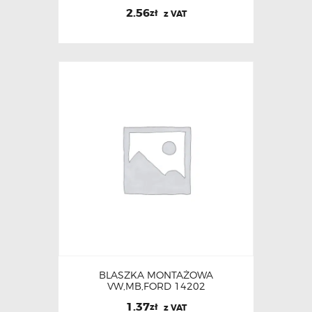
2.56
zł
z VAT
BLASZKA MONTAŻOWA
VW,MB,FORD 14202
1.37
zł
z VAT