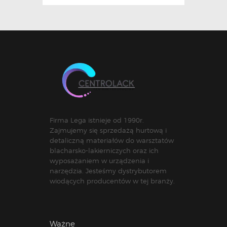
Firma Lega istnieje od 1990r.
Zajmujemy się sprzedażą hurtową i
detaliczną materiałów do warsztatów
blacharsko-lakierniczych oraz ich
wyposażaniem w urządzenia i
narzędzia. Jesteśmy dystrybutorem
wiodących producentów w tej branży.
Ważne