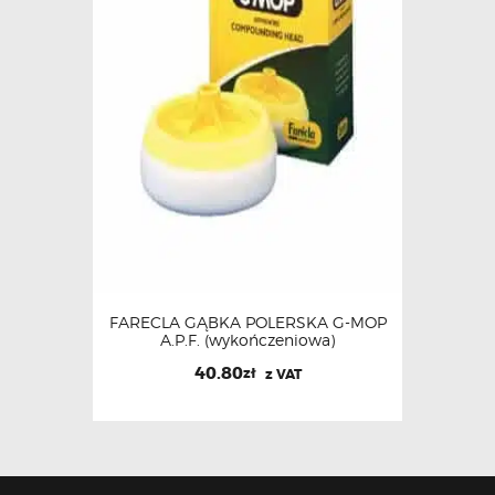
FARECLA GĄBKA POLERSKA G-MOP
A.P.F. (wykończeniowa)
40.80
zł
z VAT