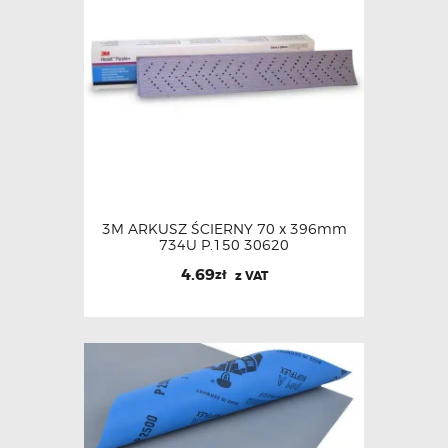
3M ARKUSZ ŚCIERNY 70 x 396mm
734U P.150 30620
4.69
zł
z VAT