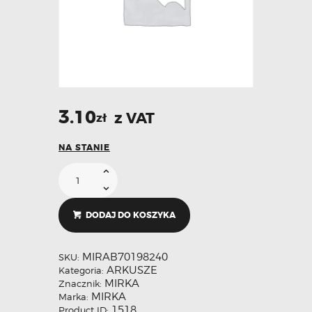
3.10
z VAT
zł
NA STANIE
DODAJ DO KOSZYKA
MIRAB70198240
SKU:
ARKUSZE
Kategoria:
MIRKA
Znacznik:
MIRKA
Marka:
1518
Product ID: