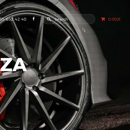
85 652 42 40
0.00zł
CZA