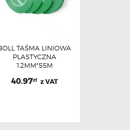
BOLL TAŚMA LINIOWA
PLASTYCZNA
12MM*55M
40.97
zł
z VAT