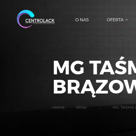
O NAS
OFERTA
MG TAŚ
BRĄZOW
Home
Sklep
...
MG TAŚMA 