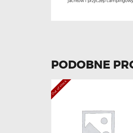
jachtów i przyczep campingowy
PODOBNE PR
Out of stock