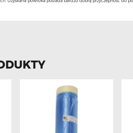
ch. Uzyskana powłoka posiada bardzo dobrą przyczepność do po
ODUKTY