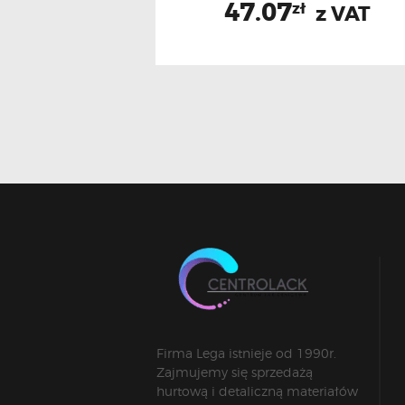
47.07
zł
z VAT
Firma Lega istnieje od 1990r.
Zajmujemy się sprzedażą
hurtową i detaliczną materiałów