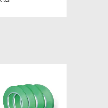
dłoża.