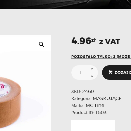
4.96
z VAT
zł
POZOSTAŁO TYLKO: 2 (MOŻ
DODAJ 
2460
SKU:
MASKUJĄCE
Kategoria:
MG Line
Marka:
1503
Product ID: