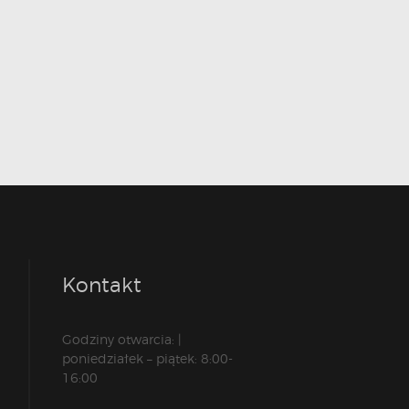
Kontakt
Godziny otwarcia: |
poniedziałek – piątek: 8:00-
16:00