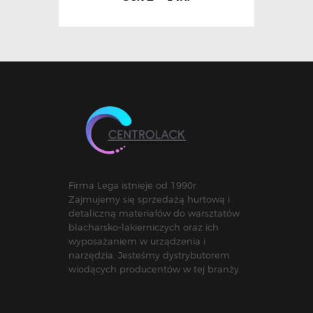
Firma Lega istnieje od 1990r.
Zajmujemy się sprzedażą hurtową i
detaliczną materiałów do warsztatów
blacharsko-lakierniczych oraz ich
wyposażaniem w urządzenia i
narzędzia. Jesteśmy dystrybutorem
wiodących producentów w tej branży.