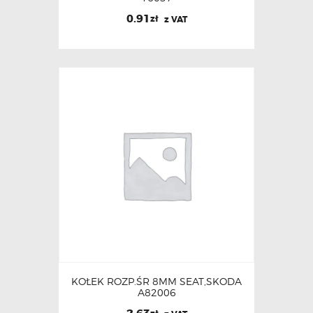
0.91
zł
z VAT
KOŁEK ROZP.ŚR 8MM SEAT,SKODA
A82006