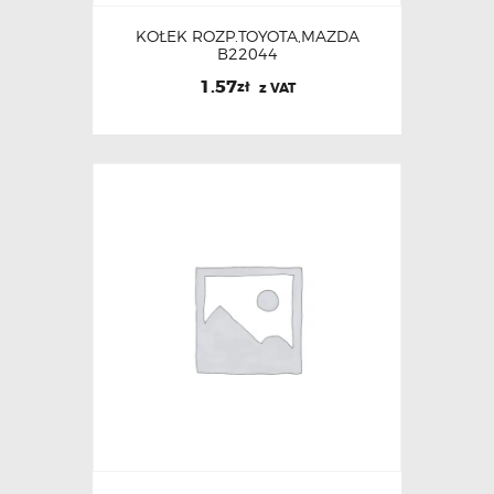
KOŁEK ROZP.TOYOTA,MAZDA
B22044
1.57
zł
z VAT