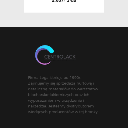
2.63
zł
z VAT
Firma Lega istnieje od 1990r.
Zajmujemy się sprzedażą hurtową i
detaliczną materiałów do warsztatów
blacharsko-lakierniczych oraz ich
wyposażaniem w urządzenia i
narzędzia. Jesteśmy dystrybutorem
wiodących producentów w tej branży.