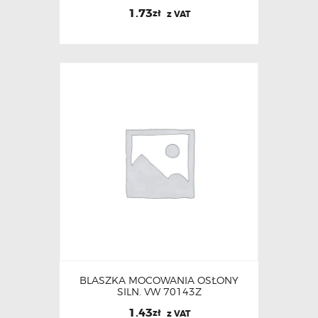
1.73
zł
z VAT
BLASZKA MOCOWANIA OSŁONY
SILN. VW 70143Z
1.43
zł
z VAT