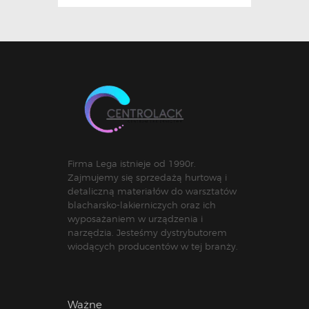
Firma Lega istnieje od 1990r.
Zajmujemy się sprzedażą hurtową i
detaliczną materiałów do warsztatów
blacharsko-lakierniczych oraz ich
wyposażaniem w urządzenia i
narzędzia. Jesteśmy dystrybutorem
wiodących producentów w tej branży.
Ważne