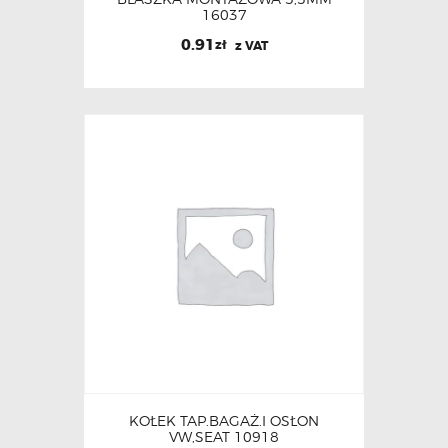
16037
0.91
zł
z VAT
KOŁEK TAP.BAGAŻ.I OSŁON
VW,SEAT 10918