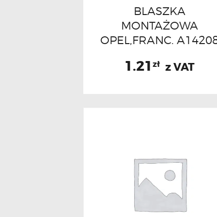
BLASZKA
MONTAŻOWA
OPEL,FRANC. A1420
1.21
zł
z VAT