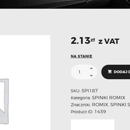
2.13
z VAT
zł
NA STANIE
DODAJ 
SPI187
SKU:
SPINKI ROMIX
Kategoria:
ROMIX
SPINKI
Znaczniki:
,
1439
Product ID: