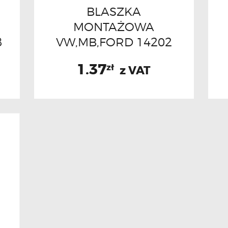
BLASZKA
MONTAŻOWA
8
VW,MB,FORD 14202
1.37
zł
z VAT