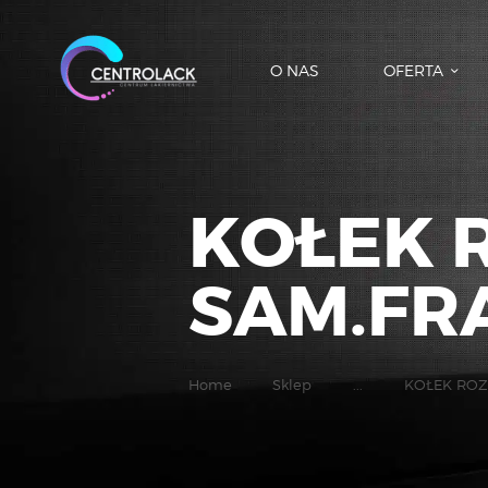
O NAS
OFERTA
KOŁEK 
SAM.FRA
Home
Sklep
...
KOŁEK ROZ