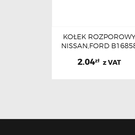
KOŁEK ROZPOROW
NISSAN,FORD B1685
2.04
zł
z VAT