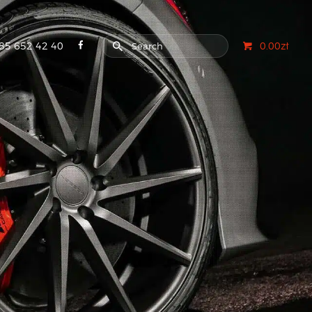
85 652 42 40
0.00zł