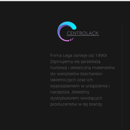
Firma Lega istnieje od 1990r.
Zajmujemy się sprzedażą
hurtową i detaliczną materiałów
do warsztatów blacharsko-
lakierniczych oraz ich
wyposażaniem w urządzenia i
narzędzia. Jesteśmy
dystrybutorem wiodących
producentów w tej branży.