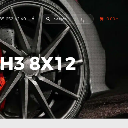
85 652 42 40
0.00zł
H3 8X12