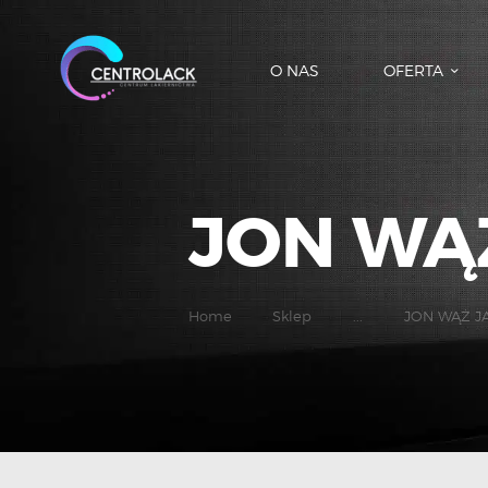
O NAS
OFERTA
JON WĄŻ
Home
Sklep
...
JON WĄŻ JA