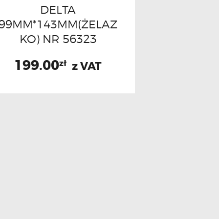
DELTA
99MM*143MM(ŻELAZ
KO) NR 56323
199.00
zł
z VAT