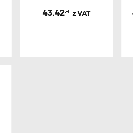
43.42
zł
z VAT