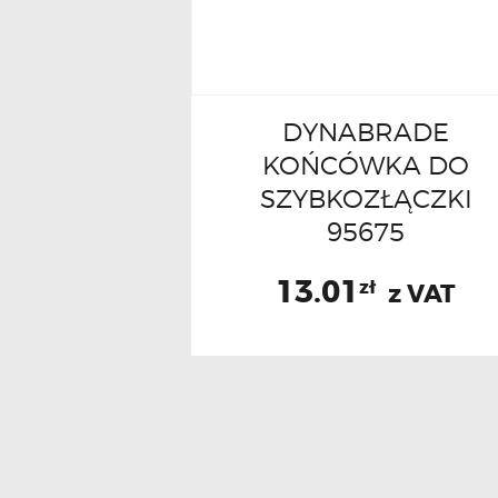
DYNABRADE
KOŃCÓWKA DO
SZYBKOZŁĄCZKI
95675
13.01
zł
z VAT