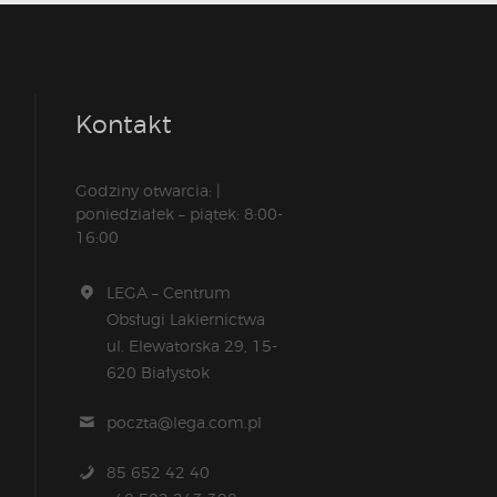
Kontakt
Godziny otwarcia: |
poniedziałek – piątek: 8:00-
16:00
LEGA – Centrum
Obsługi Lakiernictwa
ul. Elewatorska 29, 15-
620 Białystok
poczta@lega.com.pl
85 652 42 40