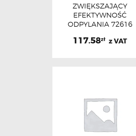
ZWIĘKSZAJĄCY
EFEKTYWNOŚĆ
ODPYLANIA 72616
117.58
zł
z VAT