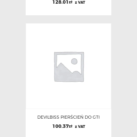
128.01
zł
z VAT
DEVILBISS PIERŚCIEŃ DO GTI
100.37
zł
z VAT