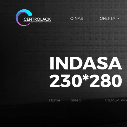
O NAS
OFERTA
INDASA
230*280
Home
Sklep
...
INDASA PAP