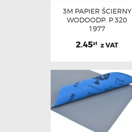
3M PAPIER ŚCIERNY
WODOODP. P.320
1977
2.45
zł
z VAT