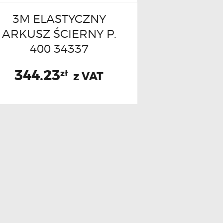
3M ELASTYCZNY
ARKUSZ ŚCIERNY P.
400 34337
344.23
zł
z VAT