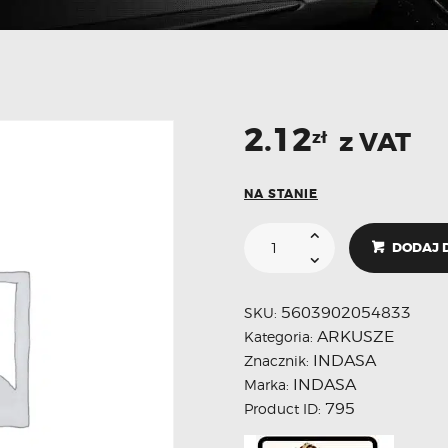
2.12
z VAT
zł
NA STANIE
DODAJ 
5603902054833
SKU:
ARKUSZE
Kategoria:
INDASA
Znacznik:
INDASA
Marka:
795
Product ID: