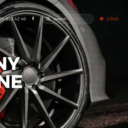
85 652 42 40
0.00zł
NY
INE