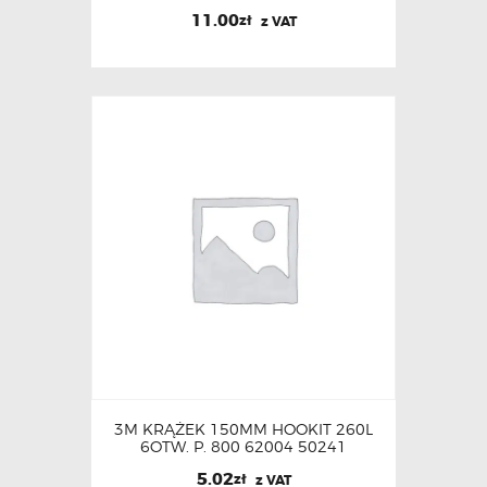
11.00
zł
z VAT
3M KRĄŻEK 150MM HOOKIT 260L
6OTW. P. 800 62004 50241
5.02
zł
z VAT