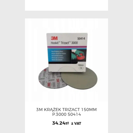
3M KRĄŻEK TRIZACT 150MM
P.3000 50414
34.24
zł
z VAT