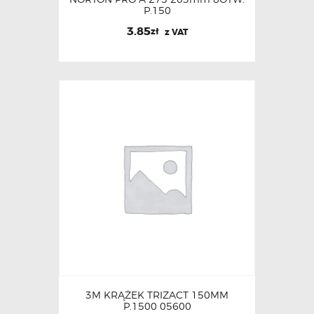
P.150
3.85
zł
z VAT
3M KRĄŻEK TRIZACT 150MM
P.1500 05600