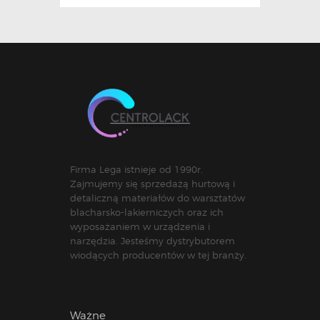
Firma Lega istnieje od 1990r.
Zajmujemy się sprzedażą hurtową i
detaliczną materiałów do warsztatów
blacharsko-lakierniczych oraz ich
wyposażaniem w urządzenia i
narzędzia. Jesteśmy dystrybutorem
wiodących producentów w tej branży.
Ważne