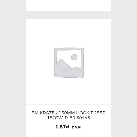
3M KRĄŻEK 150MM HOOKIT 255P
15OTW. P. 80 50443
1.87
zł
z VAT