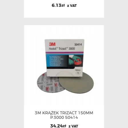
6.13
zł
z VAT
3M KRĄŻEK TRIZACT 150MM
P.3000 50414
34.24
zł
z VAT