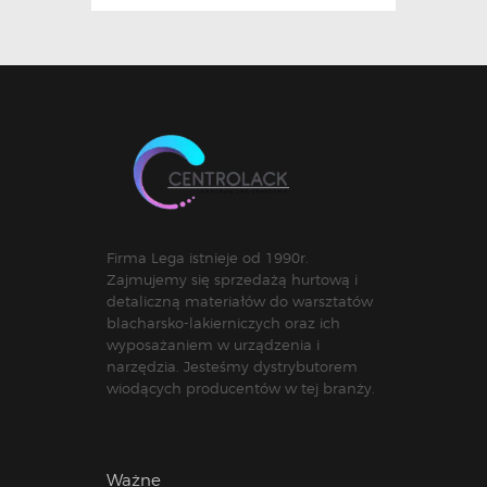
Firma Lega istnieje od 1990r.
Zajmujemy się sprzedażą hurtową i
detaliczną materiałów do warsztatów
blacharsko-lakierniczych oraz ich
wyposażaniem w urządzenia i
narzędzia. Jesteśmy dystrybutorem
wiodących producentów w tej branży.
Ważne