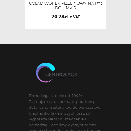
COLAD WOREK FIZELINOWY NA PYŁ
DO HMV 5
20.28
zł
z VAT
Firma Lega istnieje od 1990r.
Zajmujemy się sprzedażą hurtową i
detaliczną materiałów do warsztatów
blacharsko-lakierniczych oraz ich
wyposażaniem w urządzenia i
narzędzia. Jesteśmy dystrybutorem
wiodących producentów w tej branży.