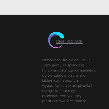
Firma Lega istnieje od 1990r.
Zajmujemy się sprzedażą
hurtową i detaliczną materiałów
do warsztatów blacharsko-
lakierniczych oraz ich
wyposażaniem w urządzenia i
narzędzia. Jesteśmy
dystrybutorem wiodących
producentów w tej branży.