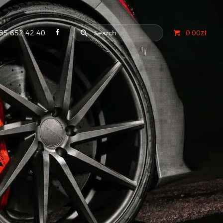
85 652 42 40
0.00zł