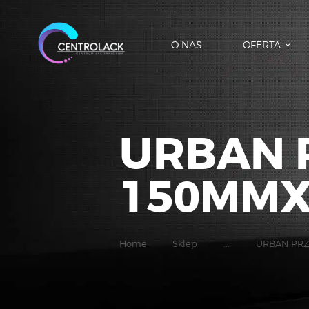
O NAS
OFERTA
URBAN 
150MMX
Home
Sklep
...
URBAN PR