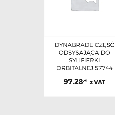
DYNABRADE CZĘŚĆ
ODSYSAJĄCA DO
SYLIFIERKI
ORBITALNEJ 57744
97.28
zł
z VAT