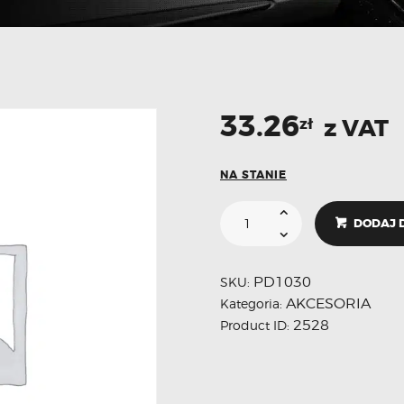
33.26
z VAT
zł
NA STANIE
DODAJ 
PD1030
SKU:
AKCESORIA
Kategoria:
2528
Product ID: