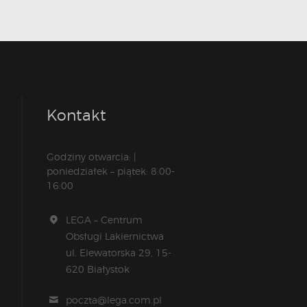
Kontakt
Godziny otwarcia: |
poniedziałek – piątek: 8:00-
16:00
LEGA – Centrum
Obsługi Lakiernictwa
ul. Elewatorska 29, 15-
620 Białystok
poczta@lega.com.pl