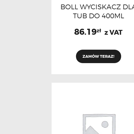
BOLL WYCISKACZ DL
TUB DO 400ML
86.19
zł
z VAT
ZAMÓW TERAZ!