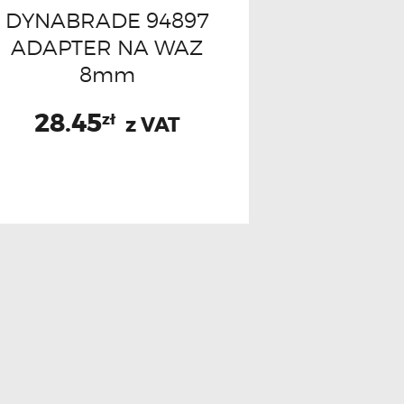
DYNABRADE 94897
ADAPTER NA WAZ
8mm
28.45
zł
z VAT