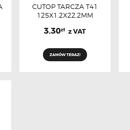
A
CUTOP TARCZA T41
125X1.2X22.2MM
3.30
zł
z VAT
ZAMÓW TERAZ!