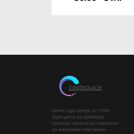
Firma Lega istnieje od 1990r.
Zajmujemy się sprzedażą
hurtową i detaliczną materiałów
do warsztatów blacharsko-