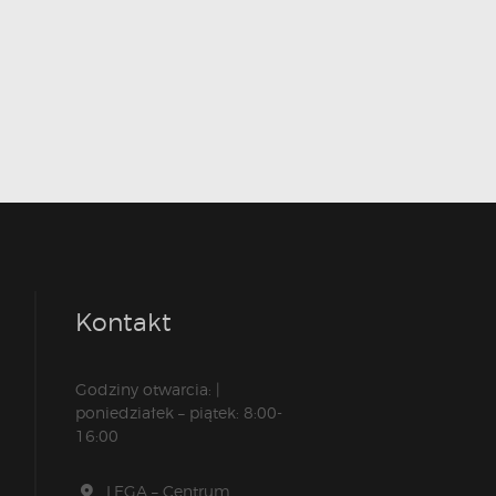
Kontakt
Godziny otwarcia: |
poniedziałek – piątek: 8:00-
16:00
LEGA – Centrum