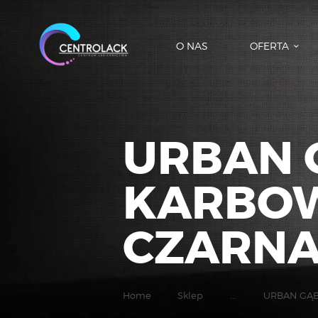
O NAS
OFERTA
URBAN 
KARBOW
CZARNA
Home
Sklep
...
URBAN GĄB