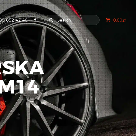
85 652 42 40
0.00zł
RSKA
M14