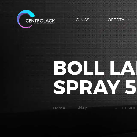
O NAS
OFERTA
BOLL L
SPRAY 
Home
Sklep
...
BOLL LAKI