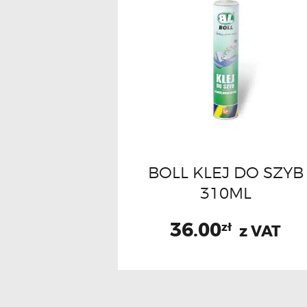
BOLL KLEJ DO SZYB
310ML
36.00
zł
z VAT