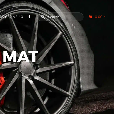
85 652 42 40
0.00zł
 MAT