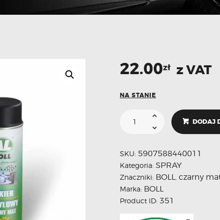
22.00
z VAT
zł
NA STANIE
DODAJ 
5907588440011
SKU:
SPRAY
Kategoria:
BOLL
czarny ma
Znaczniki:
,
BOLL
Marka:
351
Product ID: