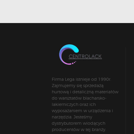
Firma Lega istnieje od 1990r.
Zajmujemy się sprzedażą
hurtową i detaliczną materiałów
do warsztatów blacharsko-
lakierniczych oraz ich
wyposażaniem w urządzenia i
narzędzia. Jesteśmy
dystrybutorem wiodących
producentów w tej branży.