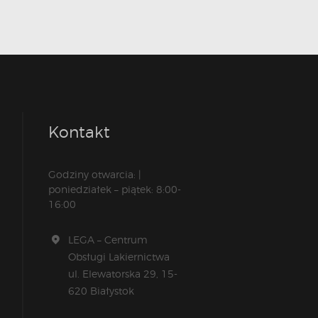
Kontakt
Godziny otwarcia: |
poniedziałek – piątek: 8:00-
16:00
LEGA – Centrum
Obsługi Lakiernictwa
ul. Elewatorska 29, 15-
620 Białystok