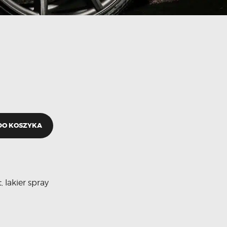
DO KOSZYKA
t
lakier spray
,