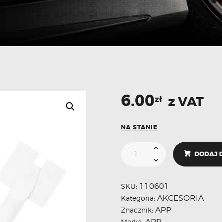
6.00
z VAT
zł
NA STANIE
DODAJ 
110601
SKU:
AKCESORIA
Kategoria:
APP
Znacznik:
APP
Marka: