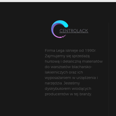
Firma Lega istnieje od 1990r.
Zajmujemy się sprzedażą
hurtową i detaliczną materiałów
do warsztatów blacharsko-
lakierniczych oraz ich
wyposażaniem w urządzenia i
narzędzia. Jesteśmy
dystrybutorem wiodących
producentów w tej branży.