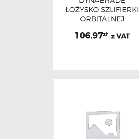
DYNABRADE
ŁOŻYSKO SZLIFIERKI
ORBITALNEJ
106.97
zł
z VAT