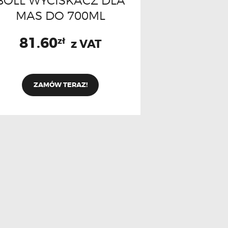
BOLL WYCISKACZ DLA
MAS DO 700ML
81.60
zł
z VAT
ZAMÓW TERAZ!