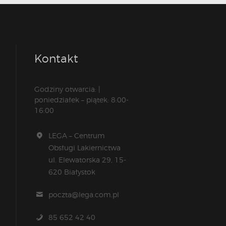
Kontakt
Godziny otwarcia: |
poniedziałek – piątek: 8:00-
16:00
LEGA – Centrum
Obsługi Lakiernictwa
ul. Elewatorska 29, 15-
620 Białystok
poczta@lega.com.pl
85 652 42 40