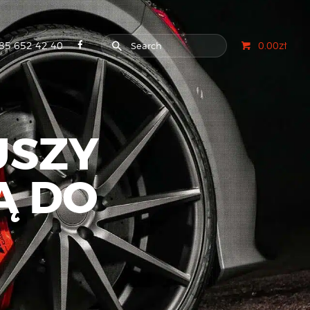
85 652 42 40
0.00zł
USZY
Ą DO