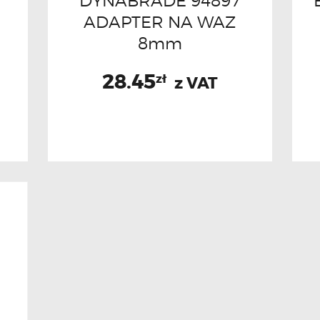
DYNABRADE 94897
ADAPTER NA WAZ
8mm
28.45
zł
z VAT