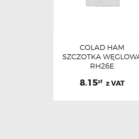
COLAD HAM
SZCZOTKA WĘGLOW
RH26E
8.15
zł
z VAT