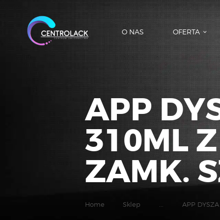
O NAS
OFERTA
APP DY
310ML 
ZAMK. 
Home
Sklep
...
APP DYSZA