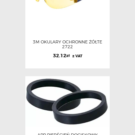
3M OKULARY OCHRONNE ŻÓŁTE
2722
32.12
zł
z VAT
APP PIERŚCIEŃ DOCISKOWY