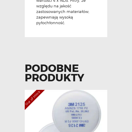
wartości 4 x NDS. Filtry, ze
względu na jakość
zastosowanych materiałów,
zapewniają wysoką
pyłochłonność.
PODOBNE
PRODUKTY
Out of stock