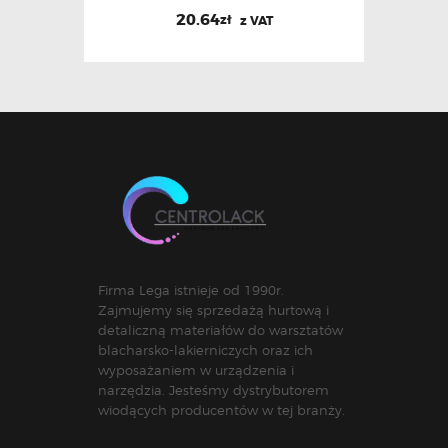
20.64
zł
z VAT
Firma Lega istnieje od 1990r.
Zajmujemy się sprzedażą hurtową i
detaliczną materiałów do warsztatów
blacharsko-lakierniczych oraz ich
wyposażaniem w urządzenia i
narzędzia. Jesteśmy dystrybutorem
wiodących producentów w tej branży.