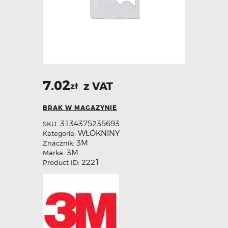
7.02
z VAT
zł
BRAK W MAGAZYNIE
3134375235693
SKU:
WŁÓKNINY
Kategoria:
3M
Znacznik:
3M
Marka:
2221
Product ID: