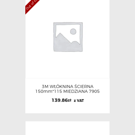
Out of stock
3M WŁÓKNINA ŚCIERNA
150mm*115 MIEDZIANA 7905
139.86
zł
z VAT