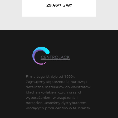
29.46
zł
z VAT
Firma Lega istnieje od 1990r.
Zajmujemy się sprzedażą hurtową i
detaliczną materiałów do warsztatów
blacharsko-lakierniczych oraz ich
wyposażaniem w urządzenia i
narzędzia. Jesteśmy dystrybutorem
wiodących producentów w tej branży.