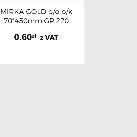
MIRKA GOLD b/o b/k
70*450mm GR.220
0.60
zł
z VAT