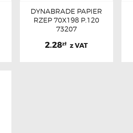
DYNABRADE PAPIER
RZEP 70X198 P.120
73207
2.28
zł
z VAT