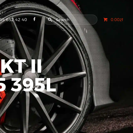
85 652 42 40
0.00zł
T II
 395L