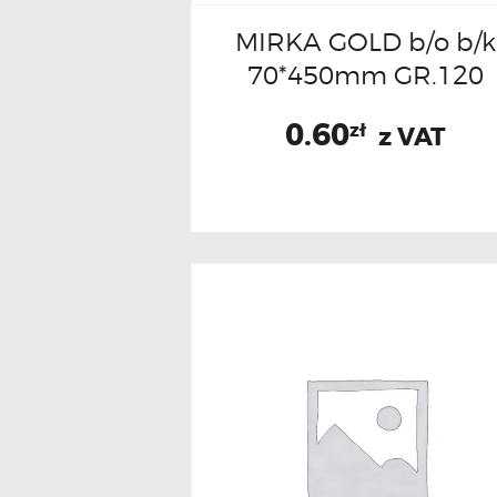
MIRKA GOLD b/o b/k
70*450mm GR.120
0.60
zł
z VAT