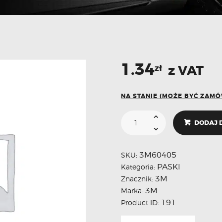
1.34
z VAT
zł
NA STANIE (MOŻE BYĆ ZAM
DODAJ 
3M60405
SKU:
PASKI
Kategoria:
3M
Znacznik:
3M
Marka:
191
Product ID: