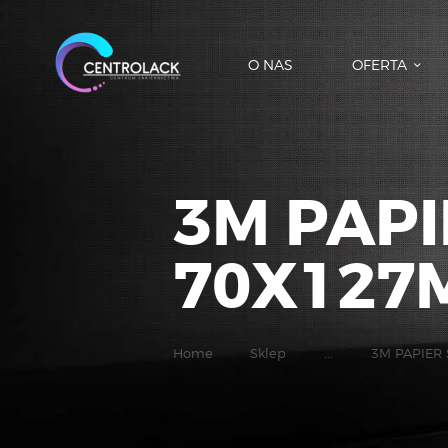
O NAS
OFERTA
3M PAPI
70X127M
Home
Sklep
...
3M PAPIER 