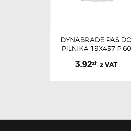
DYNABRADE PAS D
PILNIKA 19X457 P.60
3.92
zł
z VAT