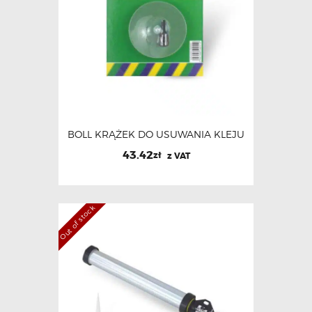
BOLL KRĄŻEK DO USUWANIA KLEJU
43.42
zł
z VAT
Out of stock