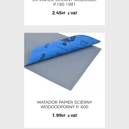
P.180 1981
2.45
zł
z VAT
MATADOR PAPIER ŚCIERNY
WODOODPORNY P. 600
1.99
zł
z VAT