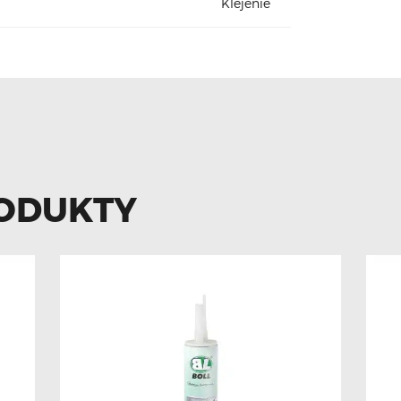
Klejenie
ODUKTY