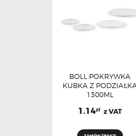
BOLL POKRYWKA
KUBKA Z PODZIAŁK
1300ML
1.14
zł
z VAT
ZAMÓW TERAZ!