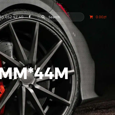
85 652 42 40
0.00zł
6MM*44M