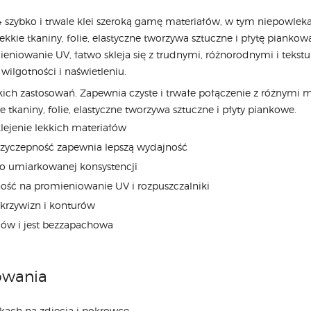
szybko i trwale klei szeroką gamę materiałów, w tym niepowlekan
ekkie tkaniny, folie, elastyczne tworzywa sztuczne i płytę pianko
eniowanie UV, łatwo skleja się z trudnymi, różnorodnymi i teks
wilgotności i naświetleniu.
ich zastosowań. Zapewnia czyste i trwałe połączenie z różnymi ma
 tkaniny, folie, elastyczne tworzywa sztuczne i płyty piankowe.
klejenie lekkich materiałów
zyczepność zapewnia lepszą wydajność
o umiarkowanej konsystencji
ść na promieniowanie UV i rozpuszczalniki
krzywizn i konturów
dów i jest bezzapachowa
owania
kach na zdjęcia i pokrowce