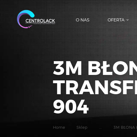
O NAS
OFERTA
3M BŁO
TRANSF
904
Home
Sklep
...
3M BŁONA 