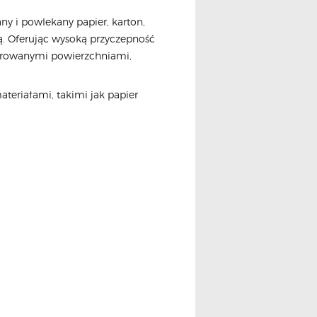
y i powlekany papier, karton,
wą. Oferując wysoką przyczepność
turowanymi powierzchniami,
teriałami, takimi jak papier