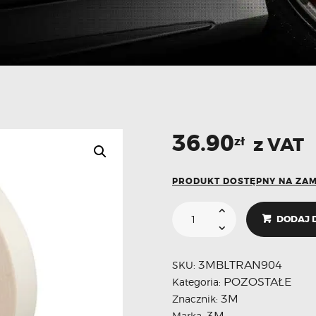
36.90
z VAT
zł
PRODUKT DOSTĘPNY NA ZA
DODAJ 
3MBLTRAN904
SKU:
POZOSTAŁE
Kategoria:
3M
Znacznik:
3M
Marka: