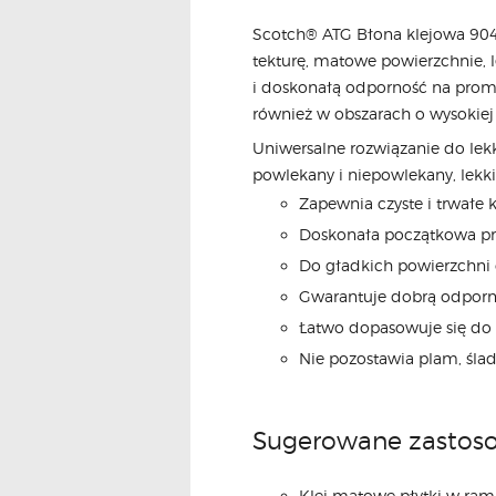
Scotch® ATG Błona klejowa 904 
tekturę, matowe powierzchnie, l
i doskonałą odporność na promi
również w obszarach o wysokiej 
Uniwersalne rozwiązanie do lekk
powlekany i niepowlekany, lekkie
Zapewnia czyste i trwałe 
Doskonała początkowa pr
Do gładkich powierzchni 
Gwarantuje dobrą odporno
Łatwo dopasowuje się do 
Nie pozostawia plam, śla
Sugerowane zastos
Klei matowe płytki w ram