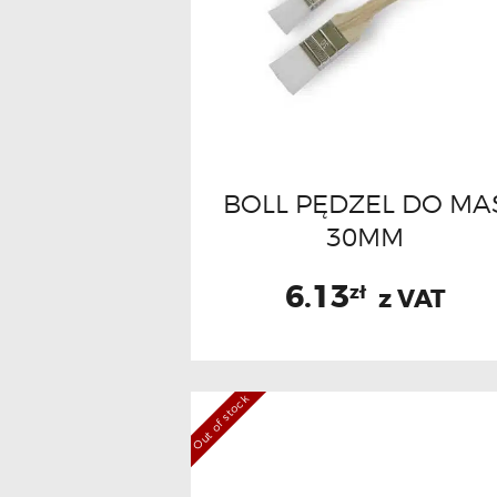
BOLL PĘDZEL DO MA
30MM
6.13
zł
z VAT
Out of stock