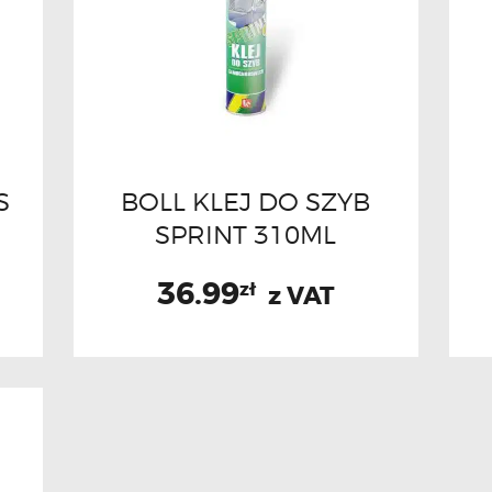
S
BOLL KLEJ DO SZYB
SPRINT 310ML
36.99
zł
z VAT